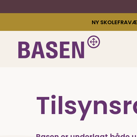
NY SKOLEFRAV
Tilsyns
Basen er underlagt både und