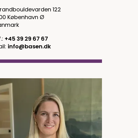
trandbouldevarden 122
100 København Ø
anmark
f.:
+45 39 29 67 67
il:
info@basen.dk