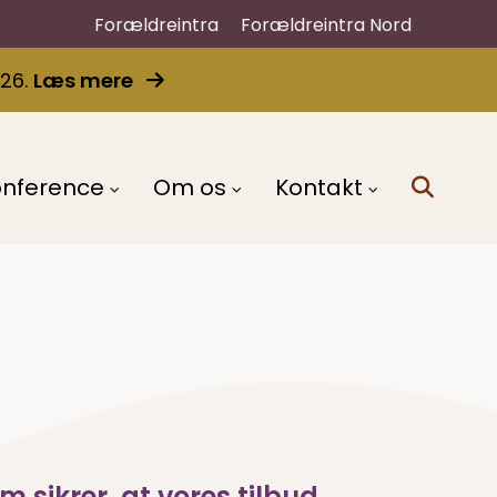
Forældreintra
Forældreintra Nord
026.
Læs mere
onference
Om os
Kontakt
 sikrer, at vores tilbud