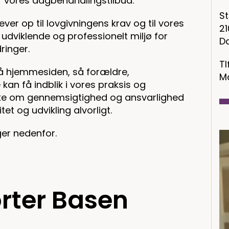
 af vores dagbehandlingstilbud.
S
 lever op til lovgivningens krav og til vores
2
 udviklende og professionelt miljø for
D
inger.
Tl
 på hjemmesiden, så forældre,
Ma
n få indblik i vores praksis og
ønske om gennemsigtighed og ansvarlighed
tet og udvikling alvorligt.
ger nedenfor.
rter Basen