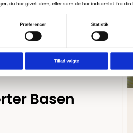
Basen KBH 2022
r, du har givet dem, eller som de har indsamlet fra din 
Præferencer
Statistik
Tillad valgte
rter Basen