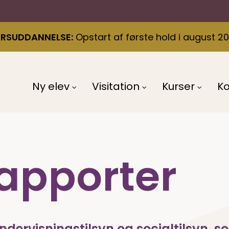
ÆRSUDDANNELSE
Opstart af første hold i august 2
Ny elev
Visitation
Kurser
K
rapporter
ervisningstilsyn og socialtilsyn, som