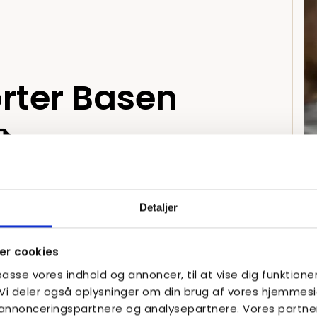
rter Basen
Undervisningstilsyn
Detaljer
Basen KBH 2023
2024 Basen
r cookies
lpasse vores indhold og annoncer, til at vise dig funktioner
. Vi deler også oplysninger om din brug af vores hjemme
Undervisningstilsyn
, annonceringspartnere og analysepartnere. Vores partne