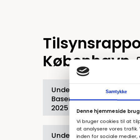
Tilsynsrappo
København
Undervisningstilsyn
Samtykke
Basen KBH 2024
2025
Denne hjemmeside bruge
Vi bruger cookies til at ti
at analysere vores trafik
Undervisningstilsyn
inden for sociale medier