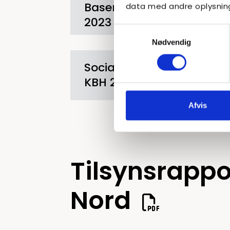
Basen KBH 2022
data med andre oplysninge
2023
Samtykkevalg
Nødvendig
Socialtilsyn Basen
KBH 2023
Afvis
Tilsynsrappo
Nord