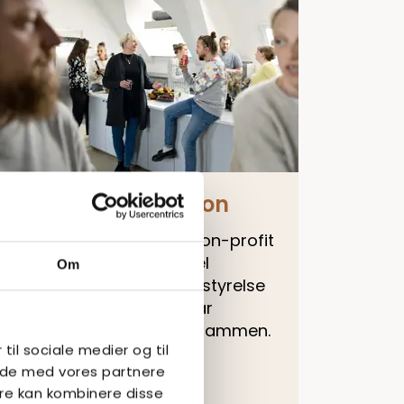
Basens organisation
Basen er en selvejende non-profit
fond med en professionel
Om
bestyrelse. Mød vores bestyrelse
og organisationen, der får
hverdagen til at hænge sammen.
 til sociale medier og til
Læs mere
side med vores partnere
re kan kombinere disse