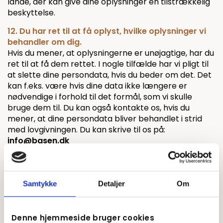
lande, der kan give dine oplysninger en tilstrækkelig
beskyttelse.
12. Du har ret til at få oplyst, hvilke oplysninger vi
behandler om dig.
Hvis du mener, at oplysningerne er unøjagtige, har du
ret til at få dem rettet. I nogle tilfælde har vi pligt til
at slette dine persondata, hvis du beder om det. Det
kan f.eks. være hvis dine data ikke længere er
nødvendige i forhold til det formål, som vi skulle
bruge dem til. Du kan også kontakte os, hvis du
mener, at dine persondata bliver behandlet i strid
med lovgivningen. Du kan skrive til os på:
info@basen.dk
Når der indsamles personoplysninger via vores
website, sikrer vi, at det altid sker ved afgivelse af dit
udtrykkelige samtykke, således at du er informeret
Samtykke
Detaljer
Om
om præcis, hvilke oplysninger der indsamles og
hvorfor.
Denne hjemmeside bruger cookies
Direktøren og de ansatte ved Basen Videnscenter