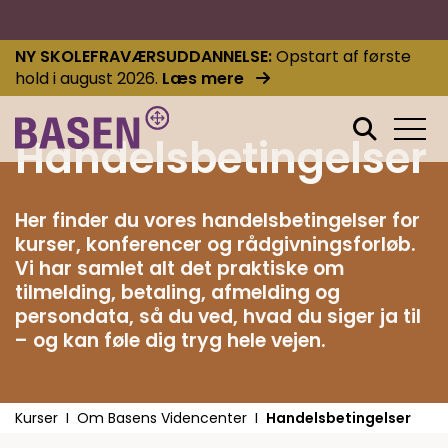
NY SKOLEFRAVÆRSUDDANNELSE
Opstart af første
hold i august 2026.
Læs mere
Handelsbetingelser
Her finder du vores handelsbetingelser for
kurser, konferencer og rådgivningsforløb.
Vi har samlet alt det praktiske om
tilmelding, betaling, afmelding og
persondata, så du ved, hvad du siger ja til
– og kan føle dig tryg hele vejen.
Kurser
Om Basens Videncenter
Handelsbetingelser