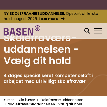
NY SKOLEFRAVÆRSUDDANNELSE
Opstart af første
hold i august 2026.
Læs mere
Skolefraværs­
uddannelsen -
Vælg dit hold
4 dages specialiseret kompetenceløft i
arbejdet med ufrivilligt skolefravær
Kurser
Alle kurser
Skolefraværsuddannelsen
Skolefraværsuddannelsen - Vælg dit hold