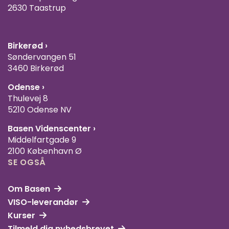
2630 Taastrup
Birkerød ›
Søndervangen 51
3460 Birkerød
Odense ›
Thulevej 8
5210 Odense NV
Basen Videnscenter
›
Middelfartgade 9
2100 København Ø
SE OGSÅ
Om Basen
VISO-leverandør
Kurser
Tilmeld dig nyhedsbrevet