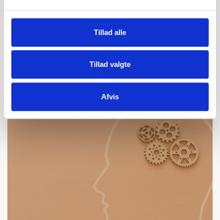
Kommunikationsansvarlig
2320 8082
Tillad alle
cma@basen.dk
Tillad valgte
LÆS OGSÅ...
Afvis