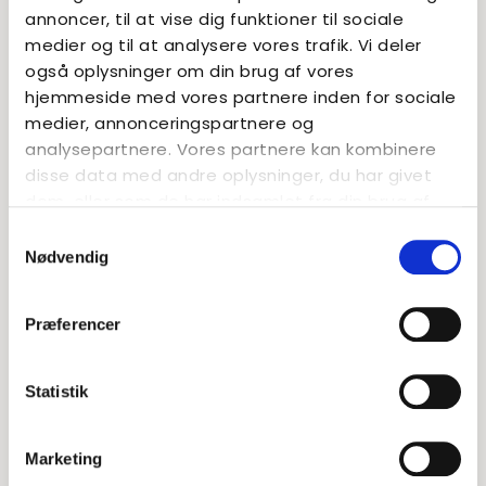
Kontakt
annoncer, til at vise dig funktioner til sociale
medier og til at analysere vores trafik. Vi deler
også oplysninger om din brug af vores
hjemmeside med vores partnere inden for sociale
medier, annonceringspartnere og
analysepartnere. Vores partnere kan kombinere
disse data med andre oplysninger, du har givet
dem, eller som de har indsamlet fra din brug af
deres tjenester.
Samtykkevalg
Nødvendig
Præferencer
Statistik
Catja Middelboe Andersen
Marketing