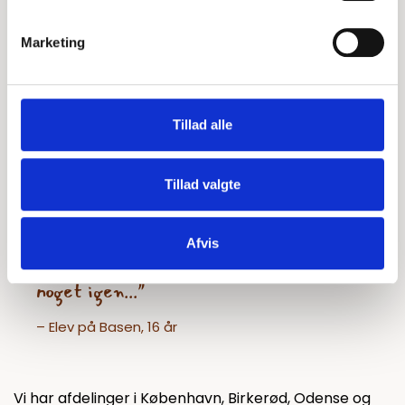
Marketing
Tillad alle
Tillad valgte
"
På Basen har jeg fået venner og jeg
Afvis
har fået lyst til at gå i skole og lære
noget igen..."
– Elev på Basen, 16 år
Vi har afdelinger i København, Birkerød, Odense og