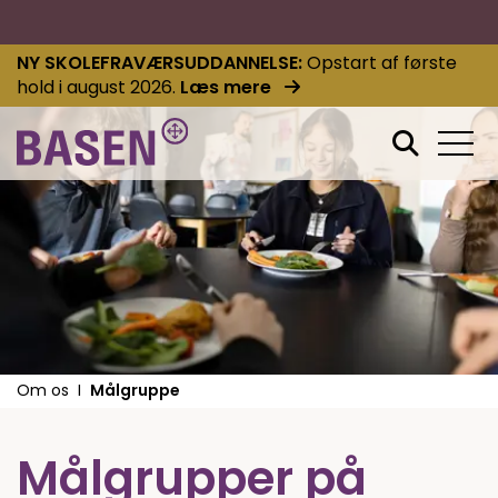
NY SKOLEFRAVÆRSUDDANNELSE
Opstart af første
hold i august 2026.
Læs mere
Om os
Målgruppe
Målgrupper på