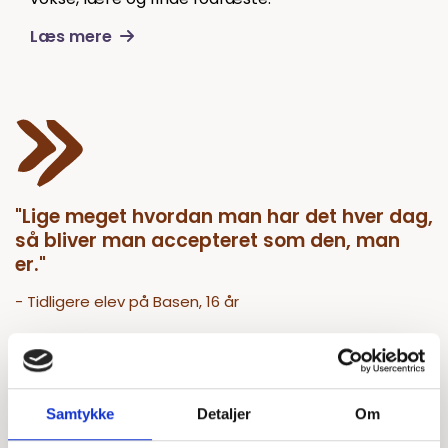
Læs mere
"Lige meget hvordan man har det hver dag,
så bliver man accepteret som den, man
er."
- Tidligere elev på Basen, 16 år
Nogle af vores elever har brug for støtte i forhold til
spiseforstyrrelser og selvskade. En stor del af vores
elever har erfaringer med ufrivilligt skolefravær og
Samtykke
Detaljer
Om
isolationsproblematikker som et resultat af ikke at