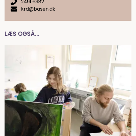
2491 6382
krd@basen.dk
LÆS OGSÅ...