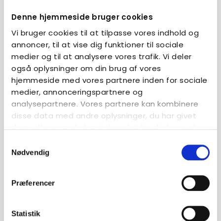
være blevet mødt i deres behov. Flere elever føler
sig ensomme og har brug for omfattende støtte i
Denne hjemmeside bruger cookies
sociale samspil med andre børn og unge.
Vi bruger cookies til at tilpasse vores indhold og
annoncer, til at vise dig funktioner til sociale
Vi tilbyder undervisning og dagbehandling i et trygt
og skærmet miljø. Undervisningen er individuelt
medier og til at analysere vores trafik. Vi deler
tilrettelagt og søger hele tiden at tilpasse krav og
også oplysninger om din brug af vores
forventninger i samarbejde med den enkelte elev og
hjemmeside med vores partnere inden for sociale
forældre, samtidig med at der er fokus på at skabe
medier, annonceringspartnere og
gode og udviklende børnefællesskaber.
analysepartnere. Vores partnere kan kombinere
Klassemiljøerne er små og med en høj grad af
disse data med andre oplysninger, du har givet
struktur, voksenkontakt og forudsigelighed.
dem, eller som de har indsamlet fra din brug af
deres tjenester.
Samtykkevalg
Nødvendig
Præferencer
Statistik