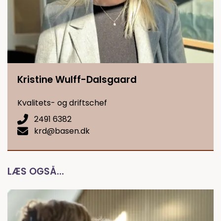
Kristine Wulff-Dalsgaard
Kvalitets- og driftschef
2491 6382
krd@basen.dk
LÆS OGSÅ...