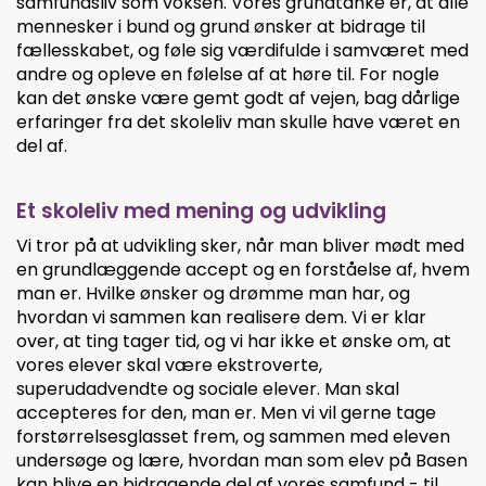
samfundsliv som voksen. Vores grundtanke er, at alle
mennesker i bund og grund ønsker at bidrage til
fællesskabet, og føle sig værdifulde i samværet med
andre og opleve en følelse af at høre til. For nogle
kan det ønske være gemt godt af vejen, bag dårlige
erfaringer fra det skoleliv man skulle have været en
del af.
Et skoleliv med mening og udvikling
Vi tror på at udvikling sker, når man bliver mødt med
en grundlæggende accept og en forståelse af, hvem
man er. Hvilke ønsker og drømme man har, og
hvordan vi sammen kan realisere dem. Vi er klar
over, at ting tager tid, og vi har ikke et ønske om, at
vores elever skal være ekstroverte,
superudadvendte og sociale elever. Man skal
accepteres for den, man er. Men vi vil gerne tage
forstørrelsesglasset frem, og sammen med eleven
undersøge og lære, hvordan man som elev på Basen
kan blive en bidragende del af vores samfund - til