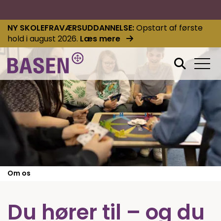
NY SKOLEFRAVÆRSUDDANNELSE
Opstart af første
hold i august 2026.
Læs mere
Om os
Du hører til – og du