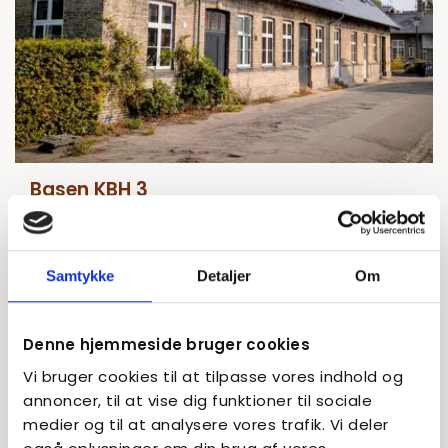
Basen KBH 3
Basens solistafdeling har til huse i en fin, ældre
bygning på Carl Nielsens Allé 15C på Østerbro.
Læs om hverdag og undervisning her.
Samtykke
Detaljer
Om
Læs mere
Denne hjemmeside bruger cookies
Vi bruger cookies til at tilpasse vores indhold og
annoncer, til at vise dig funktioner til sociale
HAR DU SPØRGSMÅL TIL BASEN?
medier og til at analysere vores trafik. Vi deler