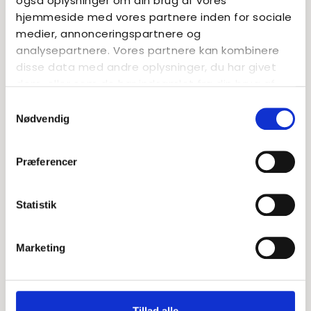
også oplysninger om din brug af vores
Kontakt
hjemmeside med vores partnere inden for sociale
medier, annonceringspartnere og
analysepartnere. Vores partnere kan kombinere
disse data med andre oplysninger, du har givet
dem, eller som de har indsamlet fra din brug af
deres tjenester.
Samtykkevalg
Nødvendig
Præferencer
Statistik
Marketing
Kristine Wulff-Dalsgaard
Tillad alle