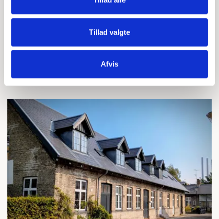
Kvalitets- og driftschef
2491 6382
Tillad valgte
krd@basen.dk
Afvis
LÆS OGSÅ...