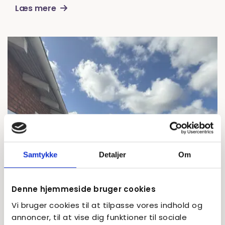
Læs mere
Samtykke
Detaljer
Om
Denne hjemmeside bruger cookies
Vi bruger cookies til at tilpasse vores indhold og
annoncer, til at vise dig funktioner til sociale
Basen Nord 2 i Birkerød | 8.-10. klasse