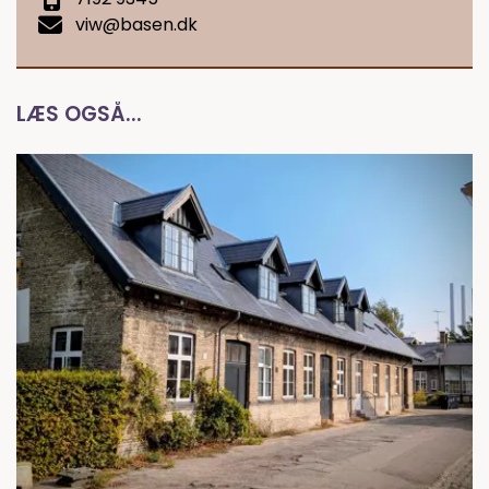
viw@basen.dk
LÆS OGSÅ...