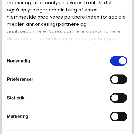
medier og til at analysere vores trafik. Vi deler
Vores unge elever i udskolingen har deres egen
også oplysninger om din brug af vores
del af Basen Nord i den store røde bygning på
hjemmeside med vores partnere inden for sociale
Søndervangen 51. Læs mere om miljøet og
medier, annonceringspartnere og
stemningen her.
analysepartnere. Vores partnere kan kombinere
Læs mere
disse data med andre oplysninger, du har givet
dem, eller som de har indsamlet fra din brug af
deres tjenester.
Samtykkevalg
Nødvendig
Præferencer
Statistik
Marketing