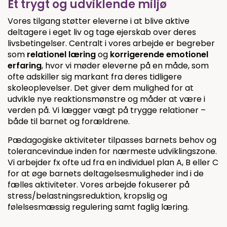
Et trygt og udviklende miljø
Vores tilgang støtter eleverne i at blive aktive
deltagere i eget liv og tage ejerskab over deres
livsbetingelser. Centralt i vores arbejde er begreber
som
relationel læring
og
korrigerende emotionel
erfaring
, hvor vi møder eleverne på en måde, som
ofte adskiller sig markant fra deres tidligere
skoleoplevelser. Det giver dem mulighed for at
udvikle nye reaktionsmønstre og måder at være i
verden på. Vi lægger vægt på trygge relationer –
både til barnet og forældrene.
Pædagogiske aktiviteter tilpasses barnets behov og
tolerancevindue inden for nærmeste udviklingszone.
Vi arbejder fx ofte ud fra en individuel plan A, B eller C
for at øge barnets deltagelsesmuligheder ind i de
fælles aktiviteter. Vores arbejde fokuserer på
stress/belastningsreduktion, kropslig og
følelsesmæssig regulering samt faglig læring.