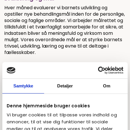
Hver måned evaluerer vi barnets udvikling og
opstiller nye behandlingsmål inden for de personlige,
sociale og faglige områder. Vi arbejder målrettet og
tillidsfuldt i et tværfagligt samarbejde for at sikre, at
indsatsen bliver så meningsfuld og virksom som
muligt. Vores overordnede mål er at styrke barnets
trivsel, udvikling, læring og evne til at deltage i
fællesskaber.
Samtykke
Detaljer
Om
Vi tror på, at børn udvikler sig bedst i
Denne hjemmeside bruger cookies
trygge relationer – og i fællesskaber, hvor
de bliver mødt med respekt, forståelse og
Vi bruger cookies til at tilpasse vores indhold og
faglighed.
annoncer, til at vise dig funktioner til sociale
medier og til at analysere vores trafik. Vi deler