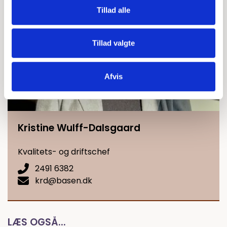
Tillad alle
Tillad valgte
Afvis
Kristine Wulff-Dalsgaard
Kvalitets- og driftschef
2491 6382
krd@basen.dk
LÆS OGSÅ...