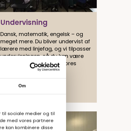
Undervisning
Dansk, matematik, engelsk – og
meget mere. Du bliver undervist af
lærere med linjefag, og vi tilpasser
undervisningen, så du kan være
med. Langt de fleste af vores
elever tager 9. klasses
afgangsprøve.
Om
Læs mere
 til sociale medier og til
side med vores partnere
re kan kombinere disse