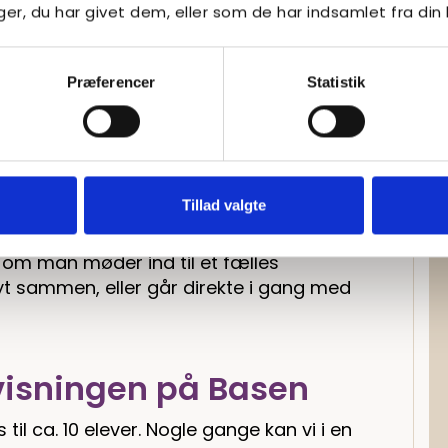
sen
r, du har givet dem, eller som de har indsamlet fra din 
genmøde. Her opdateres alle på skema
Præferencer
Statistik
mod dig, når du møder ind. Også hvis du
. 8.20. Vi kan lave særlige aftaler i
ed hoveddøren, eller at vi står klar, når
t du kan blive tryg nok til, at du selv kan
Tillad valgte
sse.
e, om man møder ind til et fælles
t sammen, eller går direkte i gang med
visningen på Basen
il ca. 10 elever. Nogle gange kan vi i en