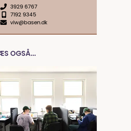
3929 6767
7192 9345
viw@basen.dk
ÆS OGSÅ...