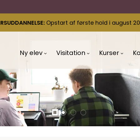
ÆRSUDDANNELSE
Opstart af første hold i august 2
Ny elev
Visitation
Kurser
K