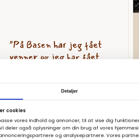
"
På Basen har jeg fået
venner og jeg har fået
lyst til at gå i skole og
lære noget igen...
"
Detaljer
– Elev på Basen, 16 år
r cookies
lpasse vores indhold og annoncer, til at vise dig funktioner
. Vi deler også oplysninger om din brug af vores hjemme
, annonceringspartnere og analysepartnere. Vores partne