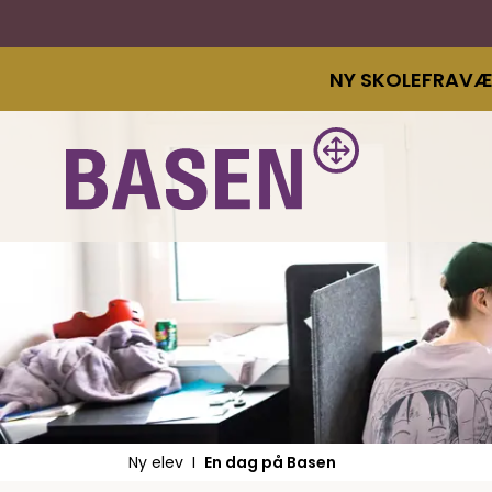
NY SKOLEFRAV
Ny elev
En dag på Basen