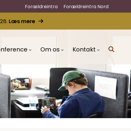
Forældreintra
Forældreintra Nord
026.
Læs mere
onference
Om os
Kontakt