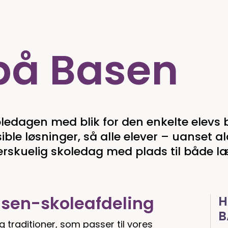
på Basen
oledagen med blik for den enkelte elevs 
ible løsninger, så alle elever – uanset 
rskuelig skoledag med plads til både læ
sen-skoleafdeling
H
B
g traditioner, som passer til vores