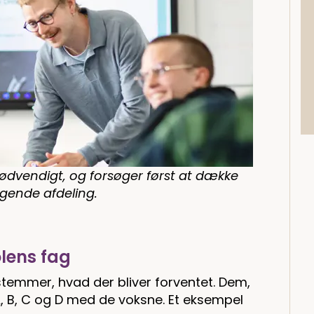
 nødvendigt, og forsøger først at dække
ggende afdeling.
olens fag
emmer, hvad der bliver forventet. Dem,
 A, B, C og D med de voksne. Et eksempel