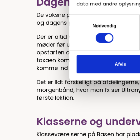
Dagens start på Ba
data med andre oplysninge
De voksne på Basen har fælles mor
Samtykkevalg
og dagens planer.
Nødvendig
Der er altid voksne klar til at tage i
møder før undervisningen går i gang kl
opstarten om fx at blive hentet nede v
taxaen kommer. Målet vil altid være, a
Afvis
komme ind ad døren og gå til din kla
Det er lidt forskelligt på afdelingern
morgenbånd, hvor man fx ser Ultrany
første lektion.
Klasserne og under
Klasseværelserne på Basen har plads t