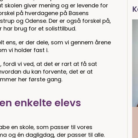
at skolen giver mening og er levende for
K
r forskel på hverdagene på Basens
astrup og Odense. Der er også forskel på,
r har brug for et solisttilbud.
elt ens, er der dele, som vi gennem årene
om vi holder fast i.
fordi vi ved, at det er rart at få sat
 hvordan du kan forvente, det er at
mmer her første gang.
den enkelte elevs
be en skole, som passer til vores
ema og én dagligdag, der passer til alle.