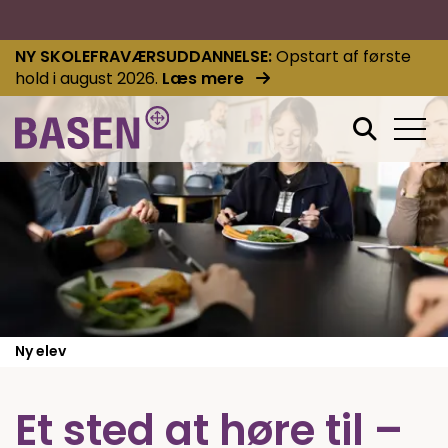
NY SKOLEFRAVÆRSUDDANNELSE
Opstart af første
hold i august 2026.
Læs mere
Ny elev
Et sted at høre til –