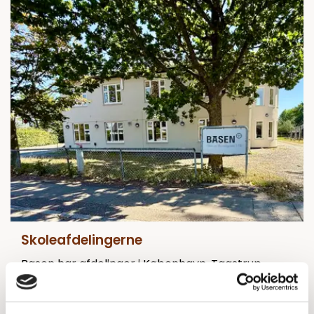
Skoleafdelingerne
Basen har afdelinger i København, Taastrup,
Birkerød og Odense. Alle steder møder du små
hold, trygge rammer og voksne, der vil dig.