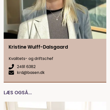
Kristine Wulff-Dalsgaard
Kvalitets- og driftschef
2491 6382
krd@basen.dk
LÆS OGSÅ...