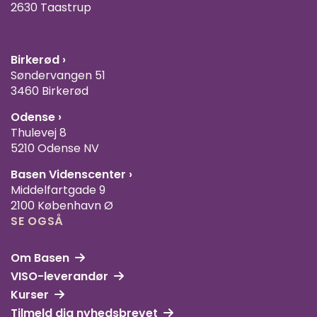
2630 Taastrup
Birkerød ›
Søndervangen 51
3460 Birkerød
Odense ›
Thulevej 8
5210 Odense NV
Basen Videnscenter
›
Middelfartgade 9
2100 København Ø
SE OGSÅ
Om Basen
VISO-leverandør
Kurser
Tilmeld dig nyhedsbrevet