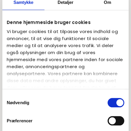
Samtykke
Detaljer
Om
Læs mere
Denne hjemmeside bruger cookies
Vi bruger cookies til at tilpasse vores indhold og
annoncer, til at vise dig funktioner til sociale
medier og til at analysere vores trafik. Vi deler
også oplysninger om din brug af vores
hjemmeside med vores partnere inden for sociale
medier, annonceringspartnere og
analysepartnere. Vores partnere kan kombinere
disse data med andre oplysninger, du har givet
dem, eller som de har indsamlet fra din brug af
deres tjenester.
Samtykkevalg
Nødvendig
Præferencer
Virkelige fortællinger fra Basen