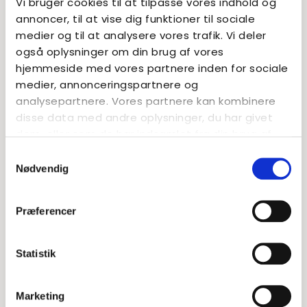
Vi bruger cookies til at tilpasse vores indhold og
annoncer, til at vise dig funktioner til sociale
medier og til at analysere vores trafik. Vi deler
også oplysninger om din brug af vores
Catja Middelboe Andersen
hjemmeside med vores partnere inden for sociale
medier, annonceringspartnere og
Kommunikationsansvarlig
analysepartnere. Vores partnere kan kombinere
2320 8082
disse data med andre oplysninger, du har givet
cma@basen.dk
dem, eller som de har indsamlet fra din brug af
deres tjenester.
Samtykkevalg
Nødvendig
LÆS OGSÅ...
Præferencer
Statistik
Marketing