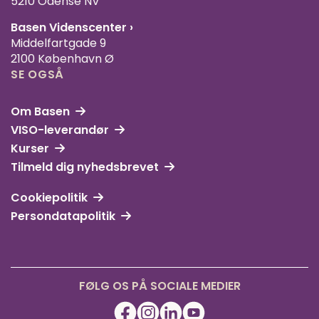
5210 Odense NV
Basen Videnscenter
›
Middelfartgade 9
2100 København Ø
SE OGSÅ
Om Basen
VISO-leverandør
Kurser
Tilmeld dig nyhedsbrevet
Cookiepolitik
Persondatapolitik
FØLG OS PÅ SOCIALE MEDIER