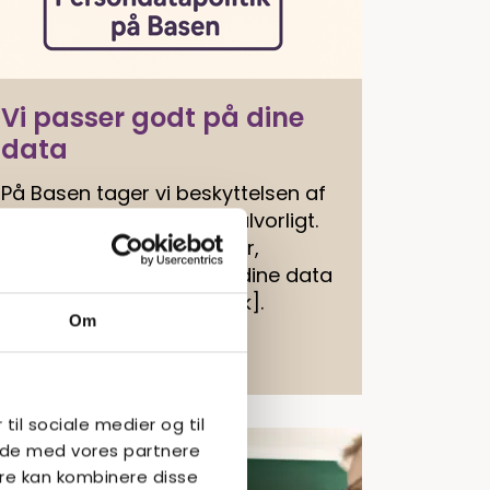
Vi passer godt på dine
data
På Basen tager vi beskyttelsen af
dine personoplysninger alvorligt.
Læs hvordan vi behandler,
opbevarer og beskytter dine data
i vores [persondatapolitik].
Om
Læs mere
 til sociale medier og til
side med vores partnere
re kan kombinere disse