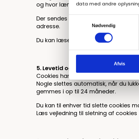
data med andre oplysninge
og hvor længe du er på dem.
Der sendes ikke personfølsomme oply
Samtykkevalg
adresse.
Nødvendig
Du kan læse mere om Google Analyti
Afvis
5. Levetid og sletning af cookies
Cookies har en levetid, som varierer
Nogle slettes automatisk, når du luk
gemmes i op til 24 måneder.
Du kan til enhver tid slette cookies ma
Læs vejledning til sletning af cookies