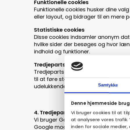
Funktionelle cookies
Funktionelle cookies husker dine valg
eller layout, og bidrager til en mere
Statistiske cookies
Disse cookies indsamler anonym da
hvilke sider der besøges og hvor læ
indhold og funktioner.
Tredjepartscookies
Tredjepartscookies anvendes af ekste
til at føre statistik over besøg og 
Samtykke
udelukkende til analyseformål.
Denne hjemmeside bruge
4. Tredjepartscookies
Vi bruger cookies til at ti
Vi bruger Google Analytics til at før
at analysere vores trafik
inden for sociale medier
Google modtager anonymiserede traf