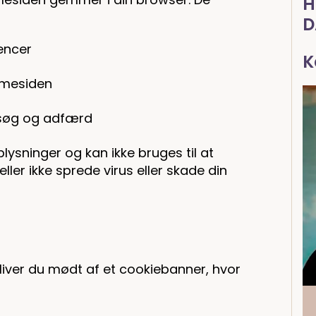
H
D
encer
K
mmesiden
esøg og adfærd
lysninger og kan ikke bruges til at
ller ikke sprede virus eller skade din
iver du mødt af et cookiebanner, hvor