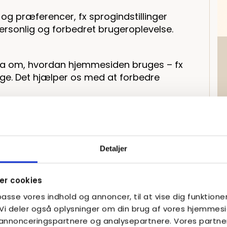
 og præferencer, fx sprogindstillinger
 personlig og forbedret brugeroplevelse.
ta om, hvordan hjemmesiden bruges – fx
nge. Det hjælper os med at forbedre
rne tjenester, som fx Google Analytics,
adfærd. Dataen er anonym og bruges
Detaljer
r cookies
lpasse vores indhold og annoncer, til at vise dig funktioner
e statistik over besøg på hjemmesiden.
. Vi deler også oplysninger om din brug af vores hjemme
, annonceringspartnere og analysepartnere. Vores partne
ikdata som fx hvilke sider du besøger