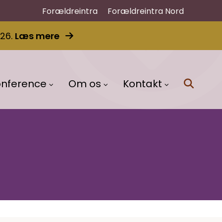
Forældreintra
Forældreintra Nord
026.
Læs mere
onference
Om os
Kontakt