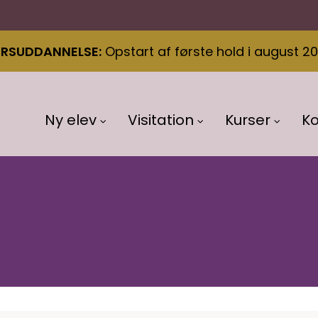
ÆRSUDDANNELSE
Opstart af første hold i august 2
Ny elev
Visitation
Kurser
K