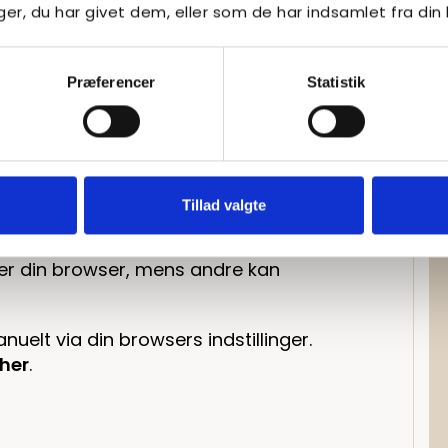
r, du har givet dem, eller som de har indsamlet fra din 
sninger som navn, adresse eller IP-
Præferencer
Statistik
cs’ brug af data
her
.
Tillad valgte
 afhængigt af formål og udbyder.
ker din browser, mens andre kan
nuelt via din browsers indstillinger.
her
.