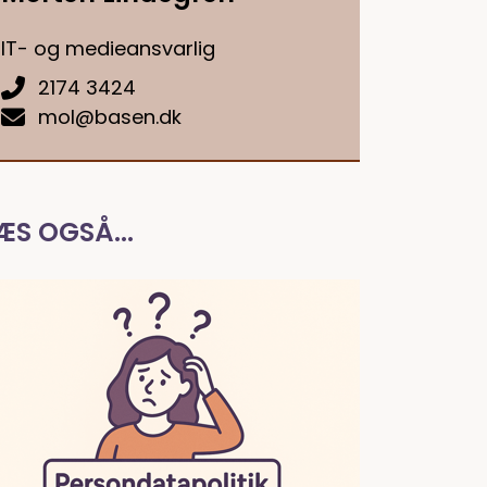
IT- og medieansvarlig
2174 3424
mol@basen.dk
ÆS OGSÅ...